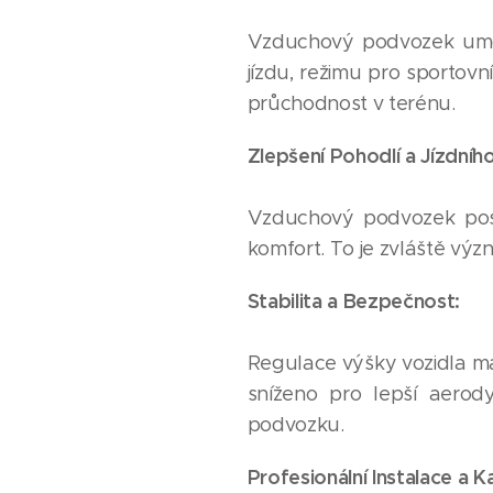
Vzduchový podvozek umož
jízdu, režimu pro sportovn
průchodnost v terénu.
Zlepšení Pohodlí a Jízdní
Vzduchový podvozek posky
komfort. To je zvláště význ
Stabilita a Bezpečnost:
Regulace výšky vozidla má t
sníženo pro lepší aero
podvozku.
Profesionální Instalace a K