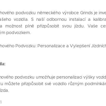
ového podvozku německého výrobce Grinds je invest
šeho vozidla. S naší odbornou instalací a kalibra
 možnost plně přizpůsobit svou jízdu. Vaše cest
vým podvozkem.
vého Podvozku: Personalizace a Vylepšení Jízdních
la:
vého podvozku umožňuje personalizaci výšky vozidla
ku můžete přizpůsobit své vozidlo různým podmínkám,
ízda.
: