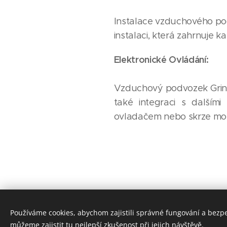
Instalace vzduchového podv
instalaci, která zahrnuje 
Elektronické Ovládání:
Vzduchový podvozek Grinds
také integraci s dalšími
ovladačem nebo skrze mobi
Používáme cookies, abychom zajistili správné fungování a bezp
můžeme zajistit tu nejlepší zkušenost při jejich návštěvě.