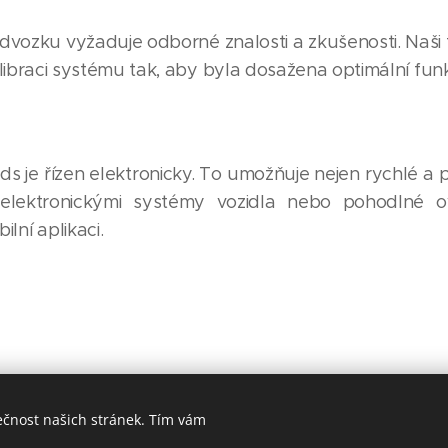
ozku vyžaduje odborné znalosti a zkušenosti. Naši tec
kalibraci systému tak, aby byla dosažena optimální fu
 je řízen elektronicky. To umožňuje nejen rychlé a p
 elektronickými systémy vozidla nebo pohodlné ov
lní aplikaci.
ečnost našich stránek. Tím vám
DM Style / Všechna práva vyhrazena