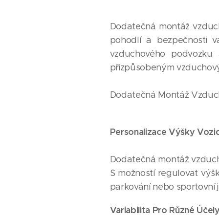
Dodatečná montáž vzduch
pohodlí a bezpečnosti va
vzduchového podvozku a
přizpůsobeným vzducho
Dodatečná Montáž Vzducho
Personalizace Výšky Vozid
Dodatečná montáž vzducho
S možností regulovat výš
parkování nebo sportovní j
Variabilita Pro Různé Účely