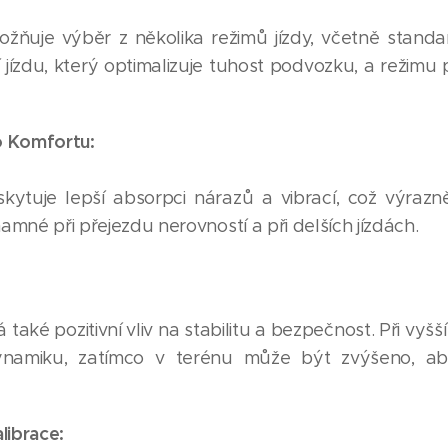
ňuje výběr z několika režimů jízdy, včetně standa
í jízdu, který optimalizuje tuhost podvozku, a režimu p
ho Komfortu:
tuje lepší absorpci nárazů a vibrací, což výrazně 
amné při přejezdu nerovností a při delších jízdách.
aké pozitivní vliv na stabilitu a bezpečnost. Při vyšš
dynamiku, zatímco v terénu může být zvýšeno, ab
alibrace: