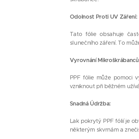
Odolnost Proti UV Záření:
Tato fólie obsahuje čast
slunečního záření. To můž
Vyrovnání Mikroškrábanců
PPF fólie může pomoci vy
vzniknout při běžném užívá
Snadná Údržba:
Lak pokrytý PPF fólií je o
některým skvrnám a znečiš