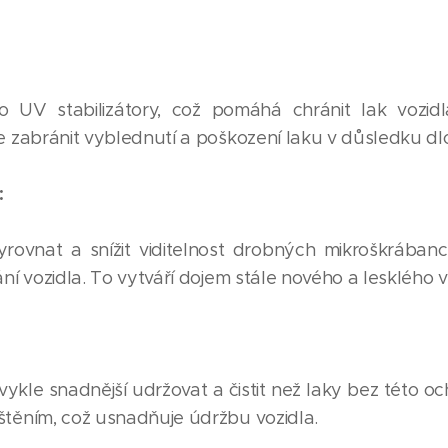
o UV stabilizátory, což pomáhá chránit lak vozid
e zabránit vyblednutí a poškození laku v důsledku d
:
rovnat a snížit viditelnost drobných mikroškrába
ní vozidla. To vytváří dojem stále nového a lesklého 
bvykle snadnější udržovat a čistit než laky bez této o
těním, což usnadňuje údržbu vozidla.