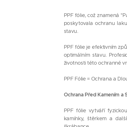
PPF fólie, což znamená "Pa
poskytovala ochranu laku 
stavu.
PPF fólie je efektivním zp
optimálním stavu. Profesi
životnosti této ochranné v
PPF Fólie = Ochrana a Dlou
Ochrana Před Kamením a S
PPF fólie vytváří fyzick
kamínky, štěrkem a dalš
škrábance.