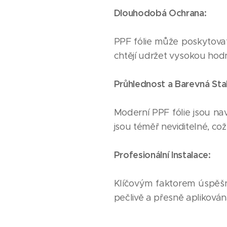
Dlouhodobá Ochrana:
PPF fólie může poskytovat 
chtějí udržet vysokou hod
Průhlednost a Barevná Stab
Moderní PPF fólie jsou na
jsou téměř neviditelné, c
Profesionální Instalace:
Klíčovým faktorem úspěšné
pečlivě a přesně apliková