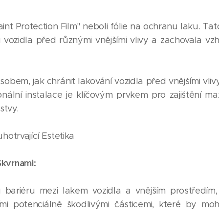
int Protection Film" neboli fólie na ochranu laku. Tato
vozidla před různými vnějšími vlivy a zachovala vzh
ůsobem, jak chránit lakování vozidla před vnějšími vliv
onální instalace je klíčovým prvkem pro zajištění ma
rstvy.
hotrvající Estetika
kvrnami:
ou bariéru mezi lakem vozidla a vnějším prostředím
ími potenciálně škodlivými částicemi, které by mo