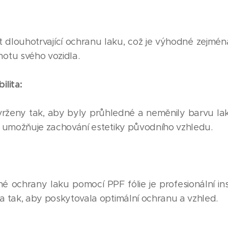
dlouhotrvající ochranu laku, což je výhodné zejména 
notu svého vozidla.
ilita:
vrženy tak, aby byly průhledné a neměnily barvu la
ož umožňuje zachování estetiky původního vzhledu.
 ochrany laku pomocí PPF fólie je profesionální ins
na tak, aby poskytovala optimální ochranu a vzhled.