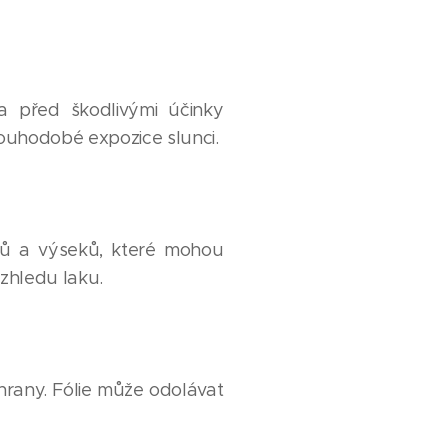
la před škodlivými účinky
louhodobé expozice slunci.
nců a výseků, které mohou
vzhledu laku.
chrany. Fólie může odolávat