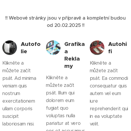
!! Webové stránky jsou v přípravě a kompletní budou
od 20.02.2025 !!
Autofo
Grafika
Autohi
lie
a
fi
Rekla
Klikněte a
Klikněte a
my
můžete začít
můžete začít
Klikněte a
psát. Ad minima
psát. Ea commodi
můžete začít
veniam quis
consequatur quis
psát. Illum qui
nostrum
autem vel eum
dolorem eum
exercitationem
iure
fugiat quo
ullam corporis
reprehenderit qui
voluptas nulla
suscipit
in ea voluptate
pariatur at vero
laboriosam nisi.
velit.
eos et accusamus