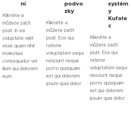
ní
podvo
systém
zky
y
Klikněte a
Kufate
Klikněte a
můžete začít
c
můžete začít
psát. In ea
Klikněte a
psát. Eos qui
voluptate velit
můžete začít
ratione
esse quam nihil
psát. Eos qui
voluptatem sequi
molestiae
ratione
nesciunt neque
consequatur vel
voluptatem sequi
porro quisquam
illum qui dolorem
nesciunt neque
est qui dolorem
eum.
porro quisquam
ipsum quia dolor.
est qui dolorem
ipsum quia dolor.