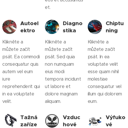
et.
Autoel
Diagno
Chiptu
ektro
stika
ning
Klikněte a
Klikněte a
Klikněte a
můžete začít
můžete začít
můžete začít
psát. Ea commodi
psát. Sed quia
psát. In ea
consequatur quis
non numquam
voluptate velit
autem vel eum
eius modi
esse quam nihil
iure
tempora incidunt
molestiae
reprehenderit qui
ut labore et
consequatur vel
in ea voluptate
dolore magnam
illum qui dolorem
velit.
aliquam.
eum.
Tažná
Vzduc
Výfuko
zaříze
hové
vé